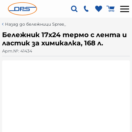
Назад до бележници Spree_
Бележник 17х24 термо с лента и
ластик за химикалка, 168 л.
Арт.№:
41434