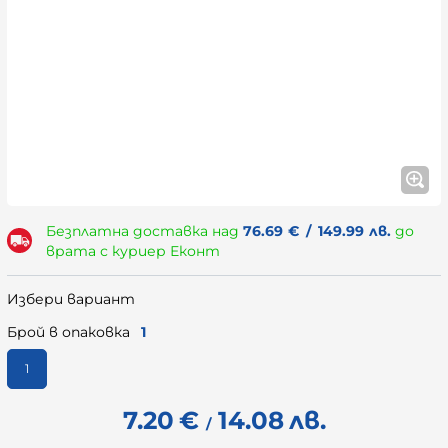
Безплатна доставка над
76.69
€
/
149.99
лв.
до
врата с куриер Еконт
Избери вариант
Брой в опаковка
1
1
7.20
€
14.08
лв.
/