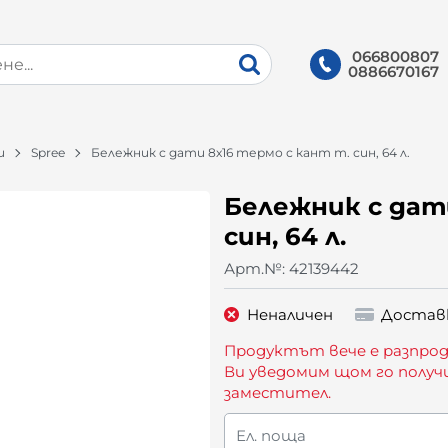
066800807
0886670167
и
Spree
Бележник с дати 8х16 термо с кант т. син, 64 л.
Бележник с дат
син, 64 л.
Арт.№:
42139442
Неналичен
Достав
Продуктът вече е разпрод
Ви уведомим щом го получ
заместител.
Ел. поща