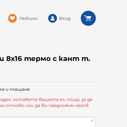
Любими
Вход
и 8х16 термо с кант т.
ка и плащане
аден, оставете Вашата ел. поща, за да
им отново или да Ви предложим негов