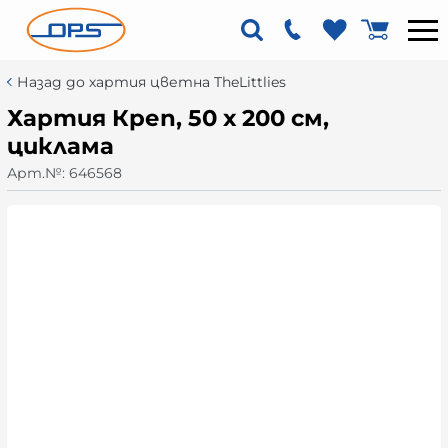
Назад до хартия цветна TheLittlies
Хартия Креп, 50 х 200 см,
циклама
Арт.№:
646568