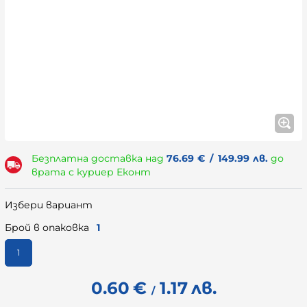
Безплатна доставка над
76.69
€
/
149.99
лв.
до
врата с куриер Еконт
Избери вариант
Брой в опаковка
1
1
0.60
€
1.17
лв.
/