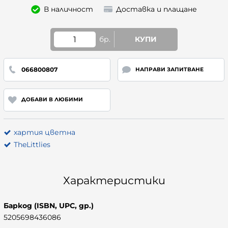
В наличност
Доставка и плащане
бр.
КУПИ
066800807
НАПРАВИ ЗАПИТВАНЕ
ДОБАВИ В ЛЮБИМИ
хартия цветна
TheLittlies
Характеристики
Баркод (ISBN, UPC, др.)
5205698436086