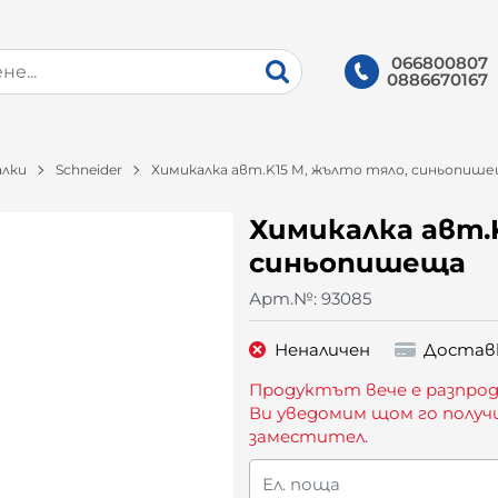
066800807
0886670167
алки
Schneider
Химикалка авт.K15 M, жълто тяло, синьопиш
Химикалка авт.
синьопишеща
Арт.№:
93085
Неналичен
Достав
Продуктът вече е разпрод
Ви уведомим щом го получ
заместител.
Ел. поща