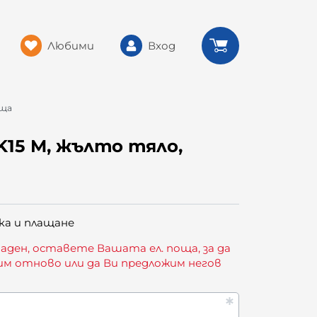
Любими
Вход
еща
K15 M, жълто тяло,
ка и плащане
аден, оставете Вашата ел. поща, за да
им отново или да Ви предложим негов