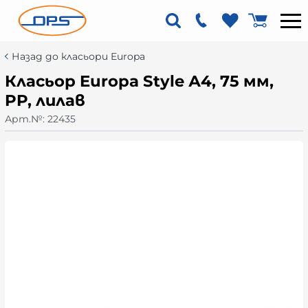
Назад до класьори Europa
Класьор Europa Style А4, 75 мм,
PP, лилав
Арт.№:
22435