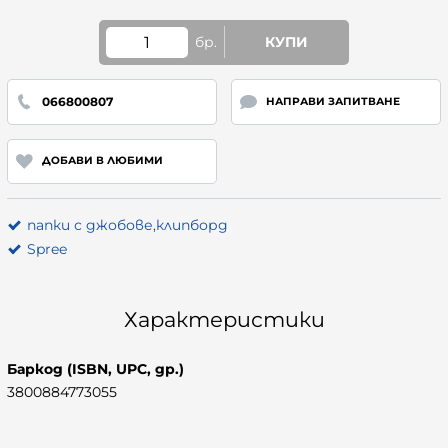
бр.
КУПИ
066800807
НАПРАВИ ЗАПИТВАНЕ
ДОБАВИ В ЛЮБИМИ
папки с джобове,клипборд
Spree
Характеристики
Баркод (ISBN, UPC, др.)
3800884773055