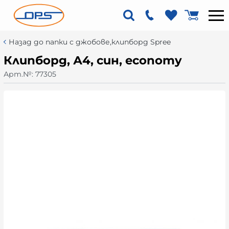
Назад до папки с джобове,клипборд Spree
Клипборд, А4, син, economy
Арт.№:
77305