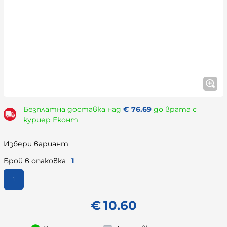
Безплатна доставка над
€
76.69
до врата с
куриер Еконт
Избери вариант
Брой в опаковка
1
1
€
10.60