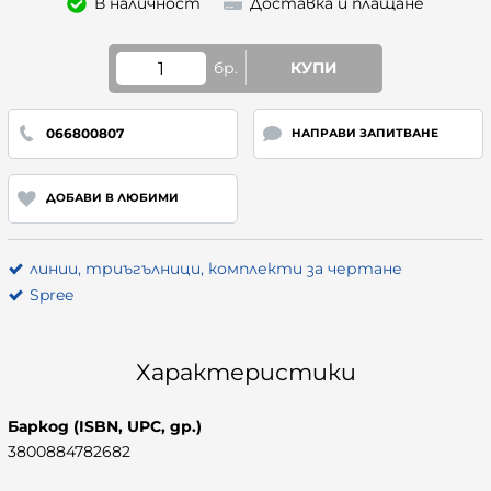
В наличност
Доставка и плащане
бр.
КУПИ
066800807
НАПРАВИ ЗАПИТВАНЕ
ДОБАВИ В ЛЮБИМИ
линии, триъгълници, комплекти за чертане
Spree
Характеристики
Баркод (ISBN, UPC, др.)
3800884782682