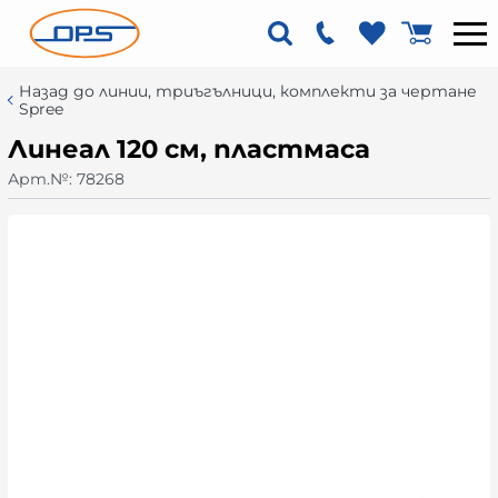
Назад до линии, триъгълници, комплекти за чертане
Spree
Линеал 120 см, пластмасa
Арт.№:
78268