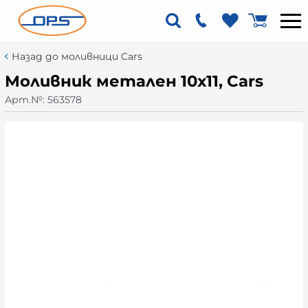
Назад до моливници Cars
Моливник метален 10х11, Cars
Арт.№:
563578