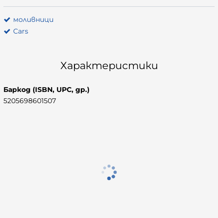
моливници
Cars
Характеристики
Баркод (ISBN, UPC, др.)
5205698601507