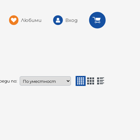
Любими
Вход
реди по: