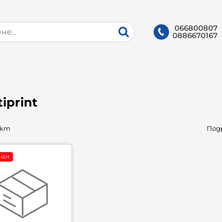
066800807
0886670167
iprint
укт
Под
ЧЕН