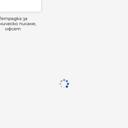
Тетрадка за
ническо писане,
офсет