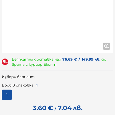
Безплатна доставка над
76.69
€
/
149.99
лв.
до
врата с куриер Еконт
Избери вариант
Брой в опаковка
1
1
3.60
€
7.04
лв.
/