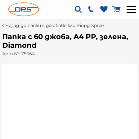
Назад до папки с джобове,клипборд Spree
Папка с 60 джоба, A4 PP, зелена,
Diamond
Арт.№:
75064