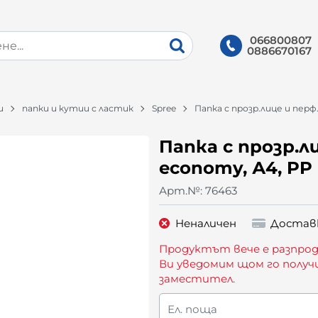
066800807
0886670167
и
папки и кутии с ластик
Spree
Папка с прозр.лице и перф.
Папка с прозр.ли
economy, А4, PP
Арт.№:
76463
Неналичен
Достав
Продуктът вече е разпрод
Ви уведомим щом го получ
заместител.
Ел. поща