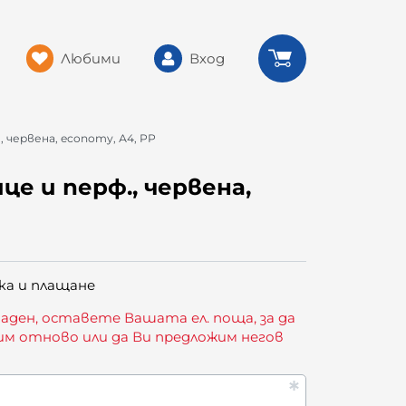
Любими
Вход
, червена, economy, А4, PP
це и перф., червена,
ка и плащане
аден, оставете Вашата ел. поща, за да
им отново или да Ви предложим негов