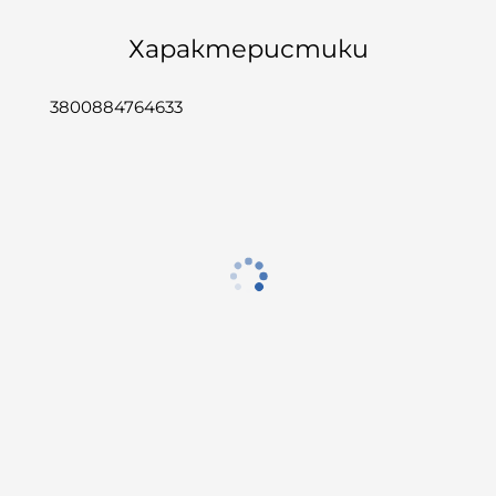
Характеристики
3800884764633