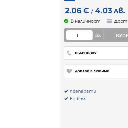
2.06
€
4.03
лв.
/
В наличност
Дост
бр.
КУП
066800807
ДОБАВИ В ЛЮБИМИ
препарати
Endless