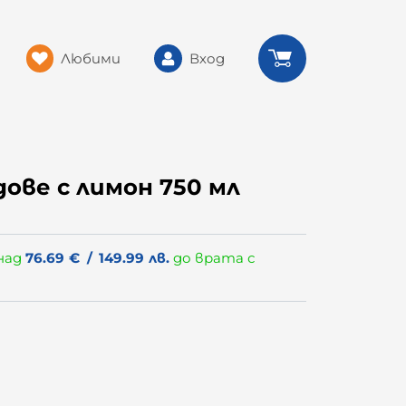
Любими
Вход
ове с лимон 750 мл
над
76.69
€
/
149.99
лв.
до врата с