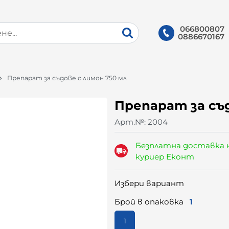
066800807
0886670167
Препарат за съдове с лимон 750 мл
Препарат за съд
Арт.№:
2004
Безплатна доставка 
куриер Еконт
Избери вариант
Брой в опаковка
1
1