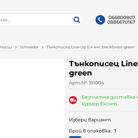
066800807
0886670167
писци
Schneider
Тънкописец Line-Up 0.4 мм, blackforest-green
Тънкописец Line-
green
Арт.№:
191004
Безплатна доставка 
куриер Еконт
Избери вариант
Брой в опаковка
1