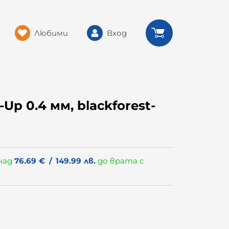
Любими
Вход
Up 0.4 мм, blackforest-
над
76.69
€
/
149.99
лв.
до врата с