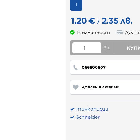
1
1.20
€
2.35
лв.
/
В наличност
Дост
бр.
КУП
066800807
ДОБАВИ В ЛЮБИМИ
тънкописци
Schneider