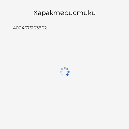
Характеристики
4004675103802