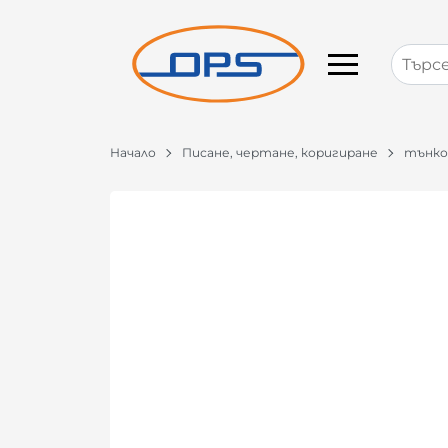
Начало
Писане, чертане, коригиране
тънко