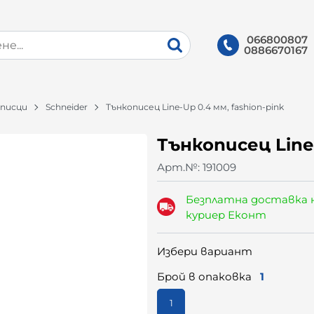
066800807
0886670167
писци
Schneider
Тънкописец Line-Up 0.4 мм, fashion-pink
Тънкописец Line-
Арт.№:
191009
Безплатна доставка 
куриер Еконт
Избери вариант
Брой в опаковка
1
1