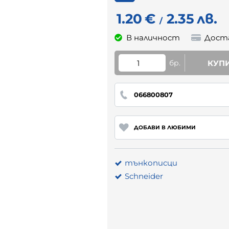
1.20
€
2.35
лв.
/
В наличност
Дост
бр.
КУП
066800807
ДОБАВИ В ЛЮБИМИ
тънкописци
Schneider