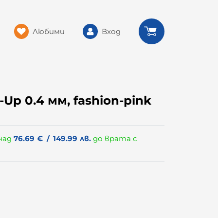
Любими
Вход
Up 0.4 мм, fashion-pink
над
76.69
€
/
149.99
лв.
до врата с