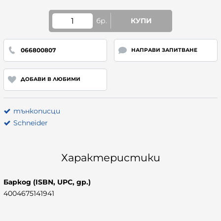
бр.
КУПИ
066800807
НАПРАВИ ЗАПИТВАНЕ
ДОБАВИ В ЛЮБИМИ
тънкописци
Schneider
Характеристики
Баркод (ISBN, UPC, др.)
4004675141941