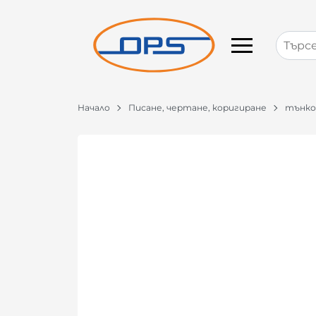
Начало
Писане, чертане, коригиране
тънко