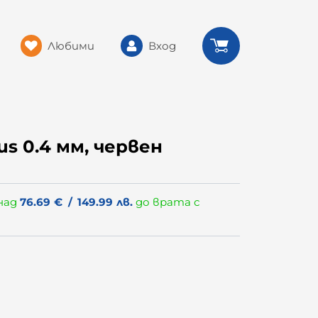
Любими
Вход
us 0.4 мм, червен
над
76.69
€
/
149.99
лв.
до врата с