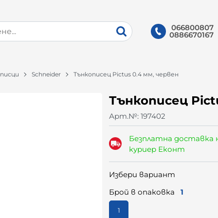
066800807
0886670167
писци
Schneider
Тънкописец Pictus 0.4 мм, червен
Тънкописец Pict
Арт.№:
197402
Безплатна доставка 
куриер Еконт
Избери вариант
Брой в опаковка
1
1