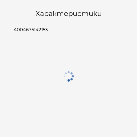
Характеристики
4004675142153