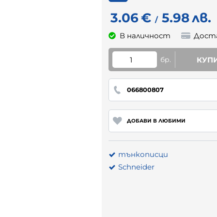
3.06
€
5.98
лв.
/
В наличност
Дост
бр.
КУП
066800807
ДОБАВИ В ЛЮБИМИ
тънкописци
Schneider