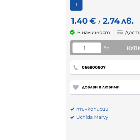
1
1.40
€
2.74
лв.
/
В наличност
Дост
бр.
КУП
066800807
ДОБАВИ В ЛЮБИМИ
тънкописци
Uchida Marvy