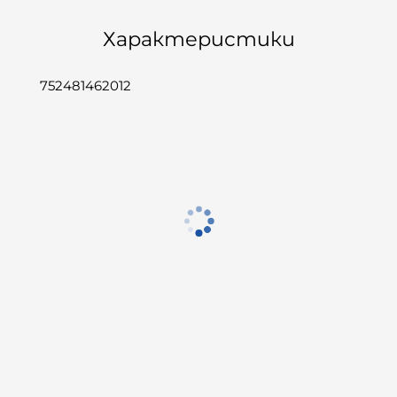
Характеристики
752481462012