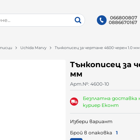
066800807
0886670167
писци
Uchida Marvy
Тънкописец за чертане 4600 черен 1.0 мм
Тънкописец за ч
мм
Арт.№:
4600-10
Безплатна доставка 
куриер Еконт
Избери вариант
Брой в опаковка
1