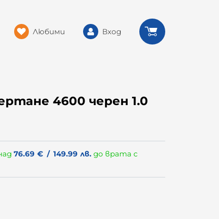
Любими
Вход
ертане 4600 черен 1.0
над
76.69
€
/
149.99
лв.
до врата с